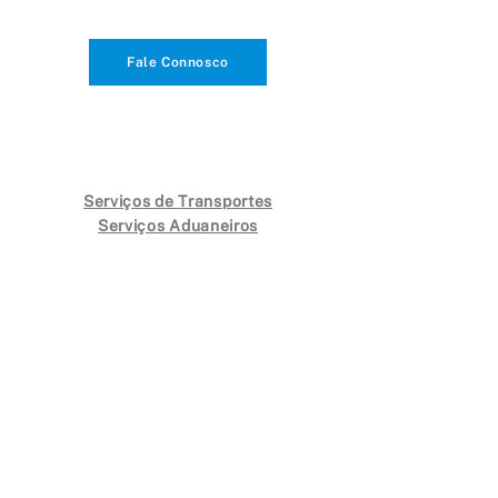
Fale Connosco
Serviços de Transportes
Serviços Aduaneiros
Seguros de Transporte
PORTUGAL PARA O MUNDO
geral@iberolog.pt
213 895 500