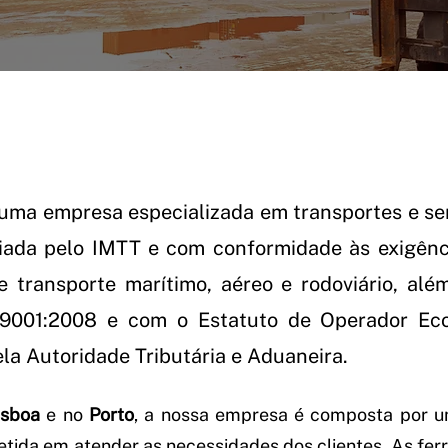
uma empresa especializada em transportes e serv
iada pelo IMTT e com conformidade às exigênci
e transporte marítimo, aéreo e rodoviário, além
9001:2008 e com o Estatuto de Operador Eco
la Autoridade Tributária e Aduaneira.
isboa
e no
Porto
, a nossa empresa é composta por u
tida em atender as necessidades dos clientes. As fe