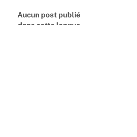
Aucun post publié
dans cette langue
actuellement
Dès que de nouveaux posts
seront publiés, vous les
verrez ici.
Recevez des nouvelles et des informations
pertinentes >
Subscrever