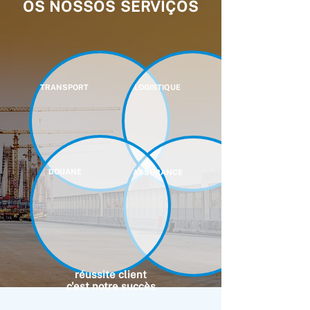
OS NOSSOS SERVIÇOS
TRANSPORT
LOGISTIQUE
DOUANE
ASSURANCE
réussite client
c'est notre succès