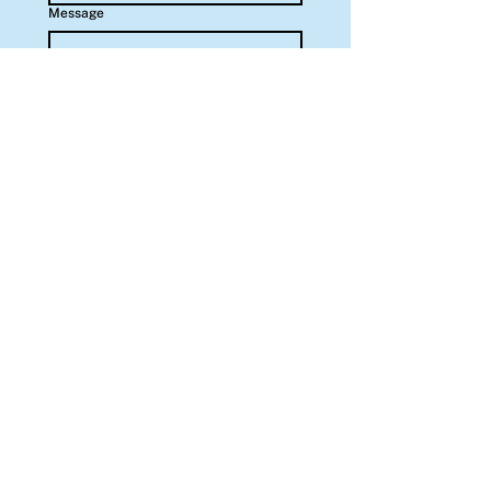
Message
Pour envoyer
Demandes de devis
PORTUGAL PARA O MUNDO
geral@iberolog.pt
213 895 500
Pedidos de Cotação
Fale Connosco