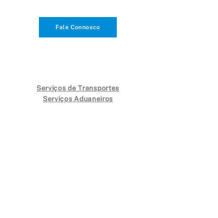
Fale Connosco
Serviços de Transportes
Serviços Aduaneiros
Seguros de Transporte
PORTUGAL PARA O MUNDO
geral@iberolog.pt
213 895 500